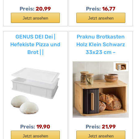
Preis:
20,99
Preis:
16,77
Jetzt ansehen
Jetzt ansehen
GENUS DEI Dei |
Praknu Brotkasten
Hefekiste Pizza und
Holz Klein Schwarz
Brot | |
33x23 cm –
Lebensmittelbehälter
Schiebetür – Brotbox
für Teig | Teigkasten |
Küche
Kunststoffbox +
Deckel 30 x 40 x 10 cm
Preis:
19,90
Preis:
21,99
Jetzt ansehen
Jetzt ansehen