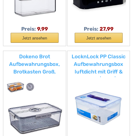
Aufbewahrung einer
Frisch Halten 30cm *
Packung Knäckebrot -
18cm * 14cm Schwarz
1600 ml - White
Preis:
9,99
Preis:
27,99
Jetzt ansehen
Jetzt ansehen
Dokeno Brot
LocknLock PP Classic
Aufbewahrungsbox,
Aufbewahrungsbox
Brotkasten Groß,
luftdicht mit Griff &
Luftdichter Brot
Ablaufgitter| 6,5L | 29,5
Aufbewahrungsbehält
x 23 x 13,8 cm | 100 %
er, Zeitaufzeichnung
luft- und
Brothalter mit Deckel,
wasserdichter
Brotaufbewahrung für
Vorratsbehälter mit
Langanhaltende
Deckel | Gefrierfeste
Frische für
Aufbewahrungsdose
Toast/Bagel/Donut