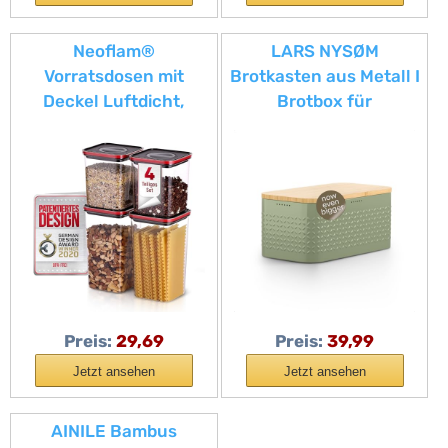
Neoflam®
LARS NYSØM
Vorratsdosen mit
Brotkasten aus Metall I
Deckel Luftdicht,
Brotbox für
Vorratsorganizer 4er
langanhaltende
Set BPA-frei,
Frische mit
Vorratsbehälter mit
rutschfesten Noppen I
Einhanddrehverschlus
Brotdose mit
s, Frischhaltedosen für
hochwertigem
Lebensmittelaufbewah
Bambusdeckel
rung, Deckel schwarz,
verwendbar als
2x1.35L, 2x2.1L
Schneidebrett I
34x19x16cm (Sage
Preis:
29,69
Preis:
39,99
Green)
Jetzt ansehen
Jetzt ansehen
AINILE Bambus