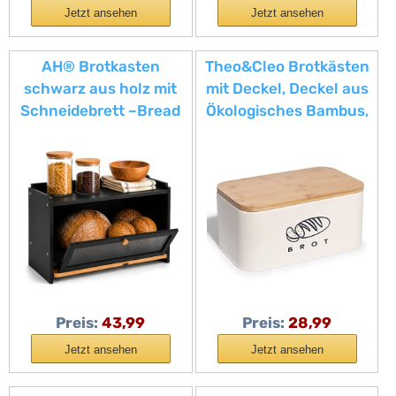
Jetzt ansehen
Jetzt ansehen
AH® Brotkasten
Theo&Cleo Brotkästen
schwarz aus holz mit
mit Deckel, Deckel aus
Schneidebrett –Bread
Ökologisches Bambus,
Box 40x 26x 23cm
Kann als
Schneidebrett,
Geräumiger Retro
Brotkasten aus Metall,
Brot Lange
Aufbewahren und
Frisch Halten 30cm *
18cm * 14cm Beige
Preis:
43,99
Preis:
28,99
Jetzt ansehen
Jetzt ansehen