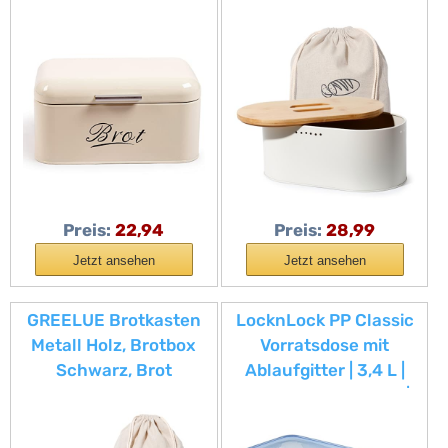
Metall,
Brotbox, Die
Brotaufbewahrungsbo
Aufbewahrung für
x Bread box, Brot und
noch länger frisches
Kekse Lange
Brot, Deckel aus
Aufbewahren und
Ökologisches Bambus
Trocken Halten, Retro
(Beige)
Design 31cm * 19cm *
16cm Beige
Preis:
22,94
Preis:
28,99
Jetzt ansehen
Jetzt ansehen
GREELUE Brotkasten
LocknLock PP Classic
Metall Holz, Brotbox
Vorratsdose mit
Schwarz, Brot
Ablaufgitter | 3,4 L |
Aufbewahrungsbox
29,7 x 15,2 x 11,8 cm |
groß, Brotkorb mit
100 % luft- und
Deckel, Bread Box
wasserdicht | Gefrier-&