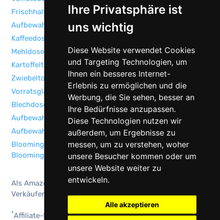
Ihre Privatsphäre ist
Frischhaltedosen Rosa
uns wichtig
Aufbewahrungsdose Nudeln
Kaffeedose
Diese Website verwendet Cookies
Mehldose
und Targeting Technologien, um
Kartoffeltopf
Ihnen ein besseres Internet-
Zwiebeltopf
Erlebnis zu ermöglichen und die
Vorratsgläser
Werbung, die Sie sehen, besser an
Blechdosen
Ihre Bedürfnisse anzupassen.
Aufbewahrungsdosen Babynahrung
Diese Technologien nutzen wir
Aufbewahrungsdose Bad
außerdem, um Ergebnisse zu
messen, um zu verstehen, woher
Bloomingville Behälter mit Deckel & Vorratsdose von
Bloomingville
unsere Besucher kommen oder um
unsere Website weiter zu
entwickeln.
Als Amazon-Partner verdiene ich an qualifizierten
Verkäufen.
Alle akzeptieren
*
Affiliate-Link zu Amazon