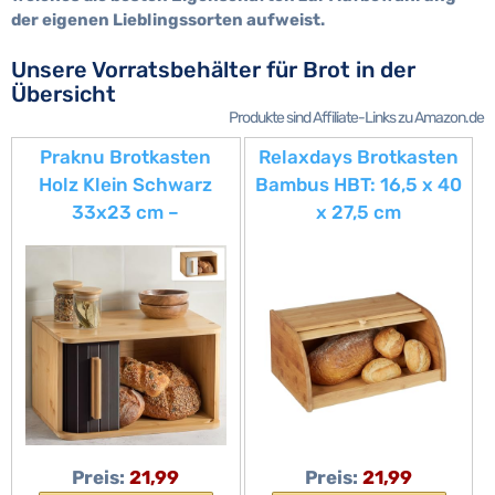
der eigenen Lieblingssorten aufweist.
Unsere Vorratsbehälter für Brot in der
Übersicht
Produkte sind Affiliate-Links zu Amazon.de
Praknu Brotkasten
Relaxdays Brotkasten
Holz Klein Schwarz
Bambus HBT: 16,5 x 40
33x23 cm –
x 27,5 cm
Schiebetür – Brotbox
Rollbrotkasten für
Küche
aromadichte Brot
Aufbewahrung
Brotkiste mit
Rolldeckel als
Brottrommel oder
Brotwächter für
Brötchen und Gebäck,
natur
Preis:
21,99
Preis:
21,99