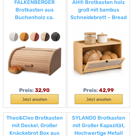
FALKENBERGER
AH® Brotkasten holz
Brotkasten aus
groß mit bambus
Buchenholz ca.
Schneidebrett – Bread
39x28x18cm XL
Box 40x 26x 23cm
Rollbrotkasten
traditionell Brotbox mit
Roll-Deckel Handmade
Preis:
32,90
Preis:
42,99
Jetzt ansehen
Jetzt ansehen
Theo&Cleo Brotkasten
SYLANDO Brotkasten
mit Deckel, Großer
mit Großer Kapazität,
Knäckebrot Box aus
Hochwertige Metall