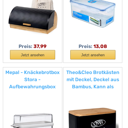
Küche, Brotbeutel
Kühlschrank Organizer
(Schwarz-39cm)
| Spülmaschinen-&
Mikrowellengeeignet
Preis:
37,99
Preis:
13,08
Jetzt ansehen
Jetzt ansehen
Mepal - Knäckebrotbox
Theo&Cleo Brotkästen
Stora -
mit Deckel, Deckel aus
Aufbewahrungsbox
Bambus, Kann als
für Cracker &
Schneidebrett,
Knäckebrot -
Geräumiger Retro
Luftdichte
Brotkasten aus Metall,
Knäckebrotbox mit
Brot Lange
Deckel - Ideal zur
Aufbewahren und