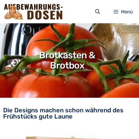
Zum
Inhalt
Menü
springen
Brotkasten &
Brotbox
Die Designs machen schon während des
Frühstücks gute Laune